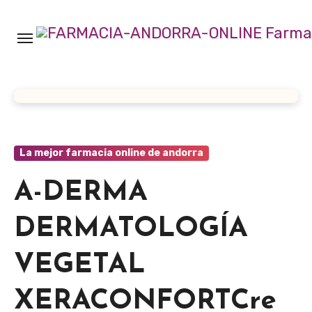
Ir
al
contenido
La mejor farmacia online de andorra
A-DERMA
DERMATOLOGÍA
VEGETAL
XERACONFORTCre