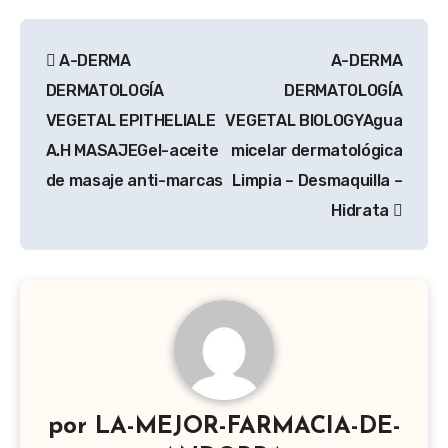
Navegación
A-DERMA
A-DERMA
de
DERMATOLOGÍA
DERMATOLOGÍA
entradas
VEGETAL EPITHELIALE
VEGETAL BIOLOGYAgua
A.H MASAJEGel-aceite
micelar dermatológica
de masaje anti-marcas
Limpia – Desmaquilla –
Hidrata
por
LA-MEJOR-FARMACIA-DE-