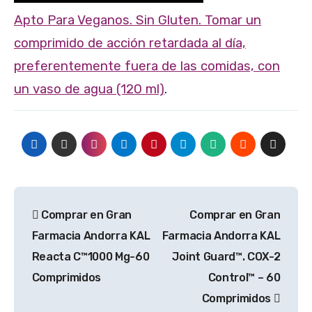
Apto Para Veganos. Sin Gluten. Tomar un
comprimido de acción retardada al día,
preferentemente fuera de las comidas, con
un vaso de agua (120 ml)
.
Navegación
Comprar en Gran
Comprar en Gran
de
Farmacia Andorra KAL
Farmacia Andorra KAL
entradas
Reacta C™1000 Mg-60
Joint Guard™. COX-2
Comprimidos
Control™ – 60
Comprimidos