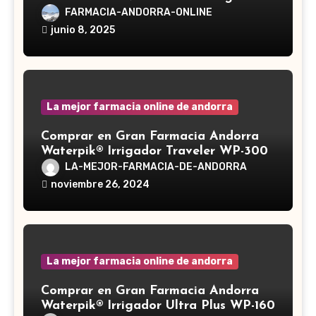
Reishi, cuyo nombre científico es
FARMACIA-ANDORRA-ONLINE
Ganoderma lucidum, es un hongo
junio 8, 2025
medicinal utilizado desde hace siglos
en la medicina tradicional asiática
La mejor farmacia online de andorra
Comprar en Gran Farmacia Andorra
Waterpik® Irrigador Traveler WP-300
LA-MEJOR-FARMACIA-DE-ANDORRA
noviembre 26, 2024
La mejor farmacia online de andorra
Comprar en Gran Farmacia Andorra
Waterpik® Irrigador Ultra Plus WP-160