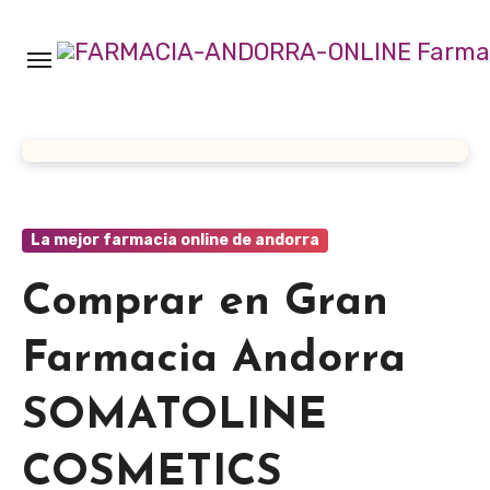
Ir
al
contenido
La mejor farmacia online de andorra
Comprar en Gran
Farmacia Andorra
SOMATOLINE
COSMETICS