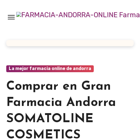
Ir
al
contenido
La mejor farmacia online de andorra
Comprar en Gran
Farmacia Andorra
SOMATOLINE
COSMETICS