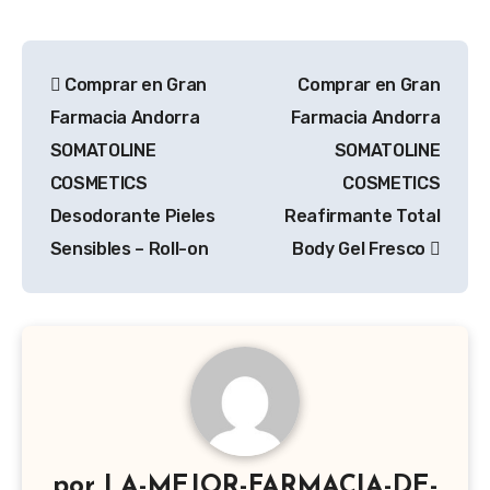
Navegación
Comprar en Gran
Comprar en Gran
de
Farmacia Andorra
Farmacia Andorra
entradas
SOMATOLINE
SOMATOLINE
COSMETICS
COSMETICS
Desodorante Pieles
Reafirmante Total
Sensibles – Roll-on
Body Gel Fresco
por
LA-MEJOR-FARMACIA-DE-