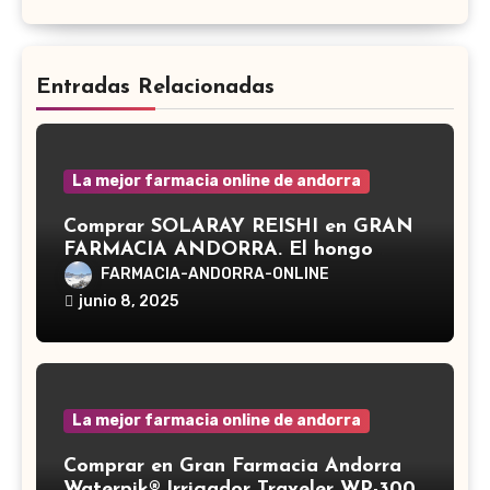
Entradas Relacionadas
La mejor farmacia online de andorra
Comprar SOLARAY REISHI en GRAN
FARMACIA ANDORRA. El hongo
Reishi, cuyo nombre científico es
FARMACIA-ANDORRA-ONLINE
Ganoderma lucidum, es un hongo
junio 8, 2025
medicinal utilizado desde hace siglos
en la medicina tradicional asiática
La mejor farmacia online de andorra
Comprar en Gran Farmacia Andorra
Waterpik® Irrigador Traveler WP-300