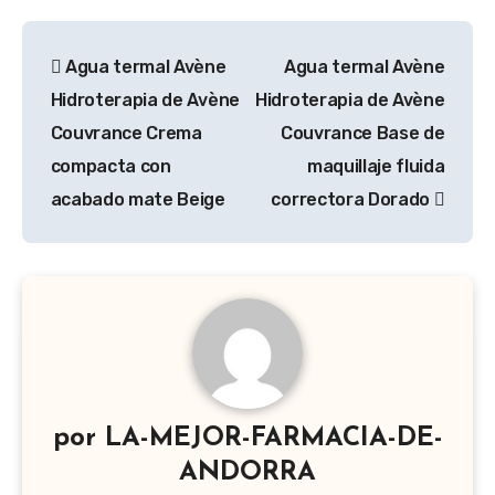
Navegación
Agua termal Avène
Agua termal Avène
de
Hidroterapia de Avène
Hidroterapia de Avène
entradas
Couvrance Crema
Couvrance Base de
compacta con
maquillaje fluida
acabado mate Beige
correctora Dorado
por
LA-MEJOR-FARMACIA-DE-
ANDORRA