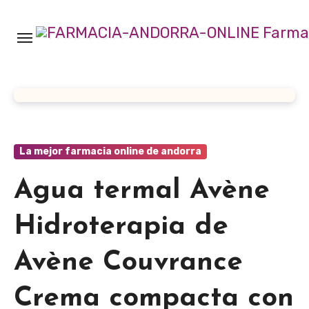
Ir
al
contenido
La mejor farmacia online de andorra
Agua termal Avène
Hidroterapia de
Avène Couvrance
Crema compacta con