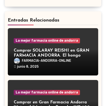
Entradas Relacionadas
La mejor farmacia online de andorra
Comprar SOLARAY REISHI en GRAN
FARMACIA ANDORRA. El hongo
Reishi, cuyo nombre científico es
FARMACIA-ANDORRA-ONLINE
Ganoderma lucidum, es un hongo
junio 8, 2025
medicinal utilizado desde hace siglos
en la medicina tradicional asiática
La mejor farmacia online de andorra
Comprar en Gran Farmacia Andorra