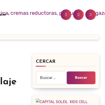
.com
CERCAR
Buscar:
laje