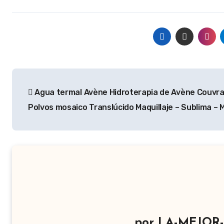
Navegación
Agua termal Avène Hidroterapia de Avène Couvr
de
Polvos mosaico Translúcido Maquillaje – Sublima – M
entradas
por
LA-MEJOR