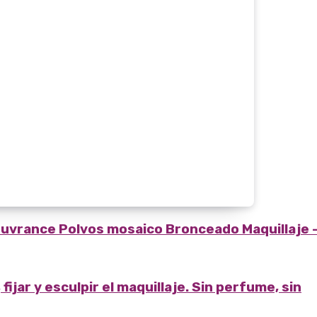
uvrance Polvos mosaico Bronceado
Maquillaje 
ijar y esculpir el maquillaje.
Sin perfume, sin