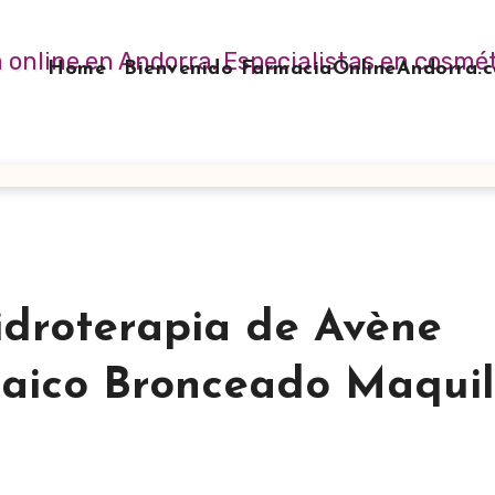
Home
Bienvenido FarmaciaOnlineAndorra
droterapia de Avène
aico Bronceado Maquil