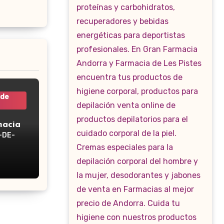
 de
macia
-DE-
WP-160