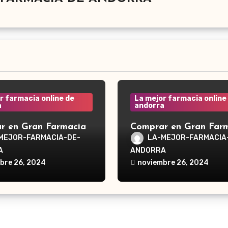
r farmacia online de
La mejor farmacia online
a
andorra
r en Gran Farmacia
Comprar en Gran Far
a Waterpik®
Andorra Waterpik®
MEJOR-FARMACIA-DE-
LA-MEJOR-FARMACIA
dor Traveler WP-300
Irrigador Ultra Plus 
A
ANDORRA
bre 26, 2024
noviembre 26, 2024