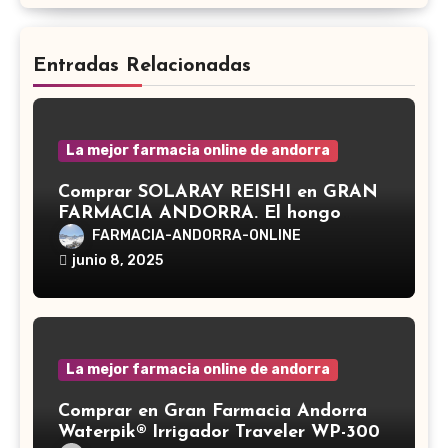
Entradas Relacionadas
La mejor farmacia online de andorra
Comprar SOLARAY REISHI en GRAN
FARMACIA ANDORRA. El hongo
Reishi, cuyo nombre científico es
FARMACIA-ANDORRA-ONLINE
Ganoderma lucidum, es un hongo
junio 8, 2025
medicinal utilizado desde hace siglos
en la medicina tradicional asiática
La mejor farmacia online de andorra
Comprar en Gran Farmacia Andorra
Waterpik® Irrigador Traveler WP-300