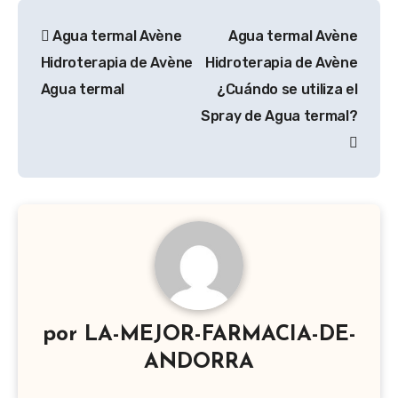
Navegación
Agua termal Avène
Agua termal Avène
de
Hidroterapia de Avène
Hidroterapia de Avène
entradas
Agua termal
¿Cuándo se utiliza el
Spray de Agua termal?
por
LA-MEJOR-FARMACIA-DE-
ANDORRA