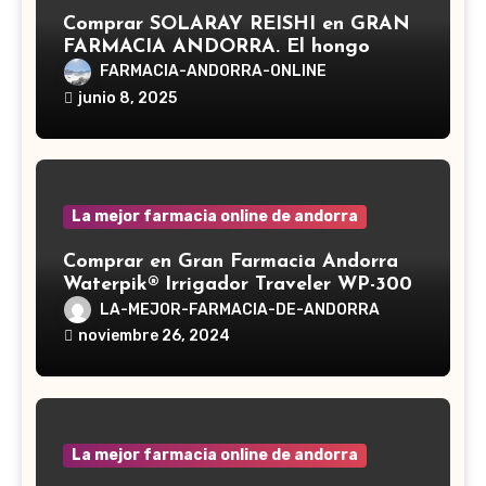
Comprar SOLARAY REISHI en GRAN
FARMACIA ANDORRA. El hongo
Reishi, cuyo nombre científico es
FARMACIA-ANDORRA-ONLINE
Ganoderma lucidum, es un hongo
junio 8, 2025
medicinal utilizado desde hace siglos
en la medicina tradicional asiática
La mejor farmacia online de andorra
Comprar en Gran Farmacia Andorra
Waterpik® Irrigador Traveler WP-300
LA-MEJOR-FARMACIA-DE-ANDORRA
noviembre 26, 2024
La mejor farmacia online de andorra