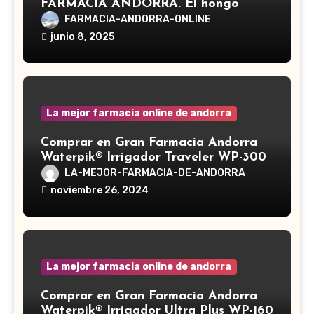
FARMACIA ANDORRA. El hongo
Reishi, cuyo nombre científico es
FARMACIA-ANDORRA-ONLINE
Ganoderma lucidum, es un hongo
junio 8, 2025
medicinal utilizado desde hace siglos
en la medicina tradicional asiática
La mejor farmacia online de andorra
Comprar en Gran Farmacia Andorra
Waterpik® Irrigador Traveler WP-300
LA-MEJOR-FARMACIA-DE-ANDORRA
noviembre 26, 2024
La mejor farmacia online de andorra
Comprar en Gran Farmacia Andorra
Waterpik® Irrigador Ultra Plus WP-160