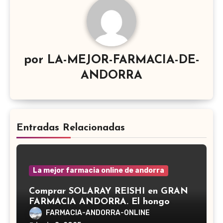
por
LA-MEJOR-FARMACIA-DE-
ANDORRA
Entradas Relacionadas
La mejor farmacia online de andorra
Comprar SOLARAY REISHI en GRAN
FARMACIA ANDORRA. El hongo
Reishi, cuyo nombre científico es
FARMACIA-ANDORRA-ONLINE
Ganoderma lucidum, es un hongo