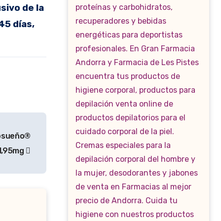
sivo de la
45 días,
kosueño®
 1,95mg