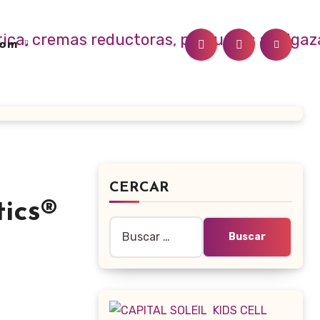
.com
CERCAR
ics®
Buscar: