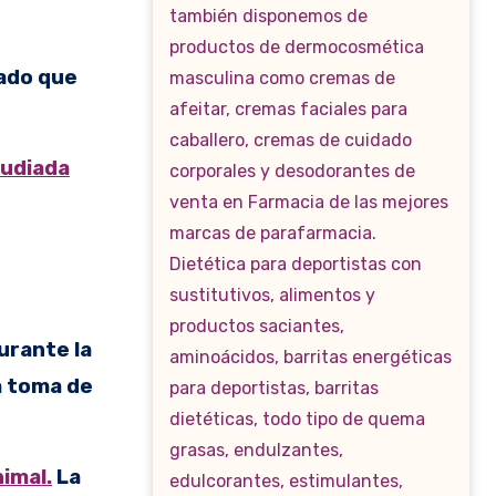
rado que
tudiada
urante la
a toma de
nimal.
La