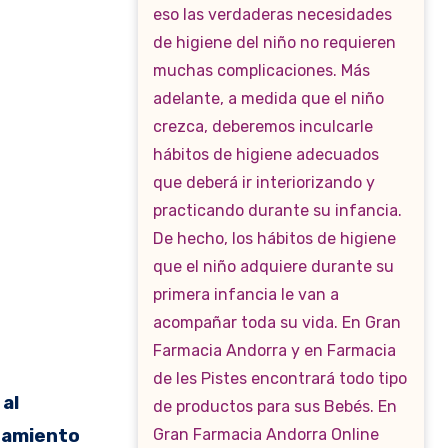
 al
otamiento