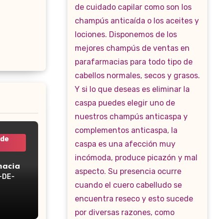
 de
macia
-DE-
WP-160