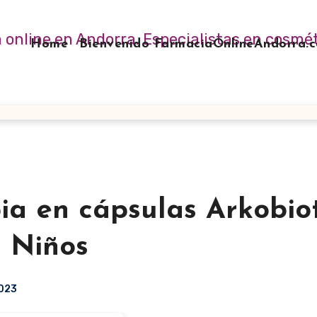
Home
Bienvenido FarmaciaOnlineAndorra
ia en cápsulas Arkobiot
s Niños
2023