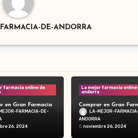
-FARMACIA-DE-ANDORRA
r farmacia online de
La mejor farmacia online
a
andorra
r en Gran Farmacia
Comprar en Gran Far
a Waterpik®
Andorra Waterpik®
MEJOR-FARMACIA-DE-
LA-MEJOR-FARMACIA
dor Traveler WP-300
Irrigador Ultra Plus 
A
ANDORRA
bre 26, 2024
noviembre 26, 2024