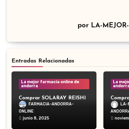
por
LA-MEJOR
Entradas Relacionadas
La mejor farmacia online de
La mejo
andorra
andorr
Comprar SOLARAY REISHI
Compra
en GRAN FARMACIA
Andorr
FARMACIA-ANDORRA-
LA-
ANDORRA. El hongo Reishi,
Irriga
ONLINE
ANDORR
cuyo nombre científico es
junio 8, 2025
noviem
Ganoderma lucidum, es un
hongo medicinal utilizado