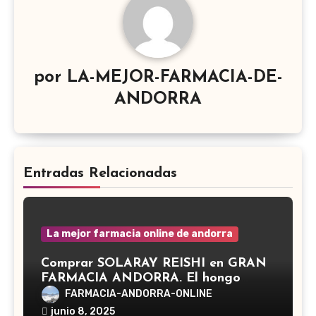
por
LA-MEJOR-FARMACIA-DE-
ANDORRA
Entradas Relacionadas
La mejor farmacia online de andorra
Comprar SOLARAY REISHI en GRAN
FARMACIA ANDORRA. El hongo
Reishi, cuyo nombre científico es
FARMACIA-ANDORRA-ONLINE
Ganoderma lucidum, es un hongo
junio 8, 2025