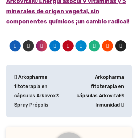
Arkovital® Energía asocia 9 vitaminas y 5
minerales de origen vegetal, sin
componentes químicos ¡un cambio radical!
Navegación
Arkopharma
Arkopharma
de
fitoterapia en
fitoterapia en
entradas
cápsulas Arkovox®
cápsulas Arkovital®
Spray Própolis
Inmunidad