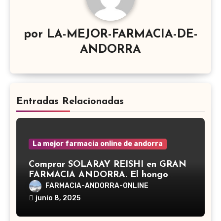
por
LA-MEJOR-FARMACIA-DE-
ANDORRA
Entradas Relacionadas
La mejor farmacia online de andorra
Comprar SOLARAY REISHI en GRAN
FARMACIA ANDORRA. El hongo
Reishi, cuyo nombre científico es
FARMACIA-ANDORRA-ONLINE
Ganoderma lucidum, es un hongo
junio 8, 2025
medicinal utilizado desde hace siglos
en la medicina tradicional asiática