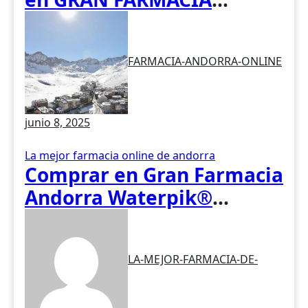
ANDORRA. El hongo Reishi,
cuyo nombre científico es
FARMACIA-ANDORRA-ONLINE
Ganoderma lucidum, es un
hongo medicinal utilizado
desde hace siglos en la
junio 8, 2025
medicina tradicional
asiática
La mejor farmacia online de andorra
Comprar en Gran Farmacia
Andorra Waterpik®
Irrigador Traveler WP-300
LA-MEJOR-FARMACIA-DE-