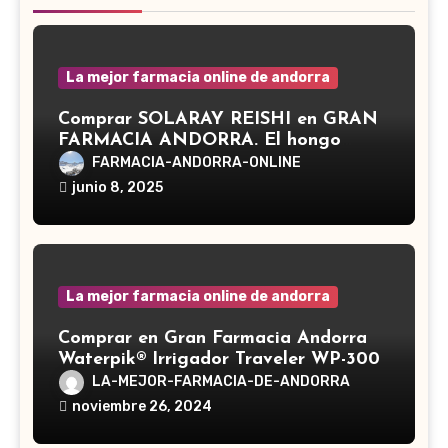
La mejor farmacia online de andorra
Comprar SOLARAY REISHI en GRAN
FARMACIA ANDORRA. El hongo
Reishi, cuyo nombre científico es
FARMACIA-ANDORRA-ONLINE
Ganoderma lucidum, es un hongo
junio 8, 2025
medicinal utilizado desde hace siglos
en la medicina tradicional asiática
La mejor farmacia online de andorra
Comprar en Gran Farmacia Andorra
Waterpik® Irrigador Traveler WP-300
LA-MEJOR-FARMACIA-DE-ANDORRA
noviembre 26, 2024