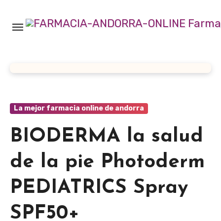
Ir
al
contenido
La mejor farmacia online de andorra
BIODERMA la salud
de la pie Photoderm
PEDIATRICS Spray
SPF50+