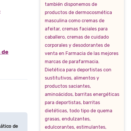
e
 de
tico de