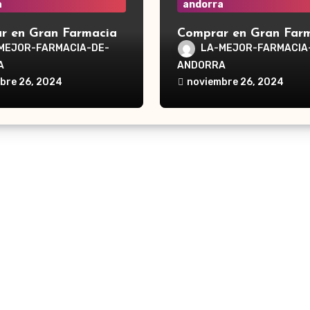
a
andorra
r en Gran Farmacia
Comprar en Gran Far
a Waterpik®
Andorra Waterpik®
MEJOR-FARMACIA-DE-
LA-MEJOR-FARMACIA
dor Traveler WP-300
Irrigador Ultra Plus 
A
ANDORRA
bre 26, 2024
noviembre 26, 2024