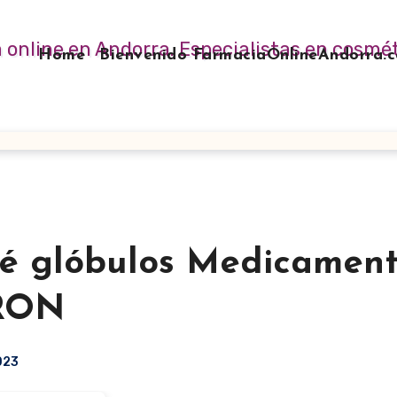
Home
Bienvenido FarmaciaOnlineAndorra
é glóbulos Medicamen
IRON
2023