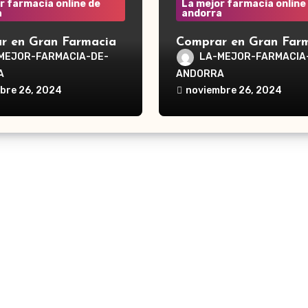
r farmacia online de
La mejor farmacia online
a
andorra
r en Gran Farmacia
Comprar en Gran Far
a Waterpik®
Andorra Waterpik®
MEJOR-FARMACIA-DE-
LA-MEJOR-FARMACIA
dor Traveler WP-300
Irrigador Ultra Plus 
A
ANDORRA
bre 26, 2024
noviembre 26, 2024