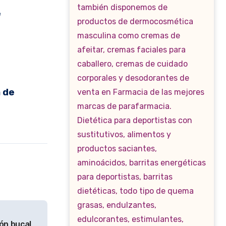
e
a de
ón bucal