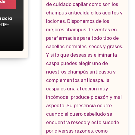
 de
macia
-DE-
WP-160