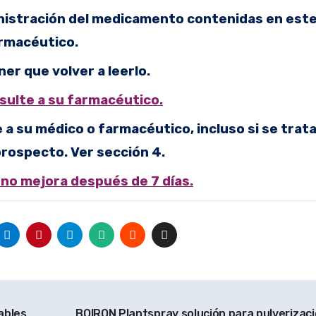
nistración del medicamento contenidas en est
armacéutico.
er que volver a leerlo.
sulte a su farmacéutico.
a su médico o farmacéutico, incluso si se trat
rospecto. Ver sección 4.
 no mejora después de 7 días.
ables
BOIRON Plantspray solución para pulverizaci