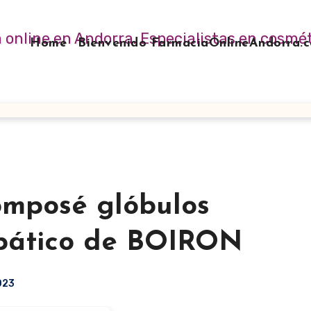
Home
Bienvenido FarmaciaOnlineAndorra
omposé glóbulos
ático de BOIRON
2023