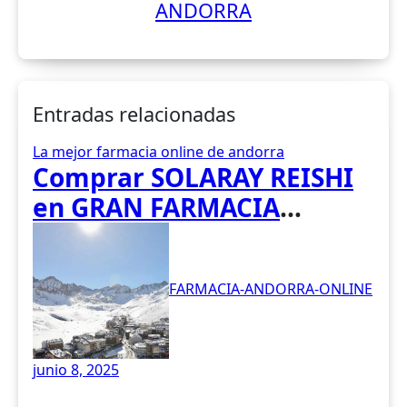
ANDORRA
Entradas relacionadas
La mejor farmacia online de andorra
Comprar SOLARAY REISHI
en GRAN FARMACIA
ANDORRA. El hongo Reishi,
cuyo nombre científico es
FARMACIA-ANDORRA-ONLINE
Ganoderma lucidum, es un
hongo medicinal utilizado
desde hace siglos en la
junio 8, 2025
medicina tradicional