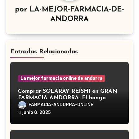
por
LA-MEJOR-FARMACIA-DE-
ANDORRA
Entradas Relacionadas
La mejor farmacia online de andorra
Comprar SOLARAY REISHI en GRAN
FARMACIA ANDORRA. El hongo
Reishi, cuyo nombre científico es
FARMACIA-ANDORRA-ONLINE
Ganoderma lucidum, es un hongo
junio 8, 2025
medicinal utilizado desde hace siglos
en la medicina tradicional asiática