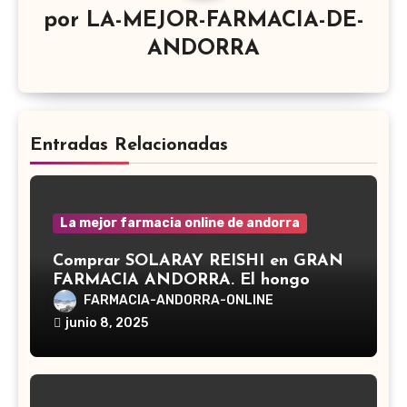
por
LA-MEJOR-FARMACIA-DE-
ANDORRA
Entradas Relacionadas
La mejor farmacia online de andorra
Comprar SOLARAY REISHI en GRAN
FARMACIA ANDORRA. El hongo
Reishi, cuyo nombre científico es
FARMACIA-ANDORRA-ONLINE
Ganoderma lucidum, es un hongo
junio 8, 2025
medicinal utilizado desde hace siglos
en la medicina tradicional asiática