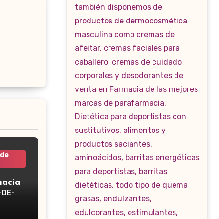
 de
macia
-DE-
WP-160