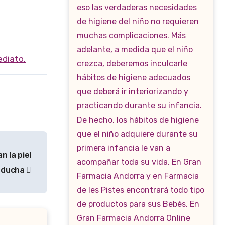
ediato.
 la piel
e ducha