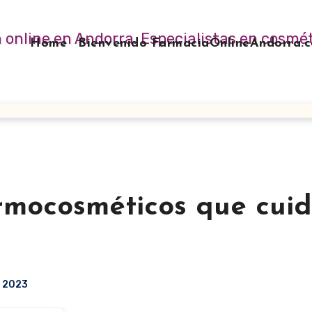
Home
Bienvenido FarmaciaOnlineAndorra
rmocosméticos que cui
, 2023