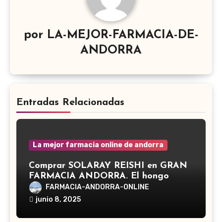
por
LA-MEJOR-FARMACIA-DE-
ANDORRA
Entradas Relacionadas
La mejor farmacia online de andorra
Comprar SOLARAY REISHI en GRAN
FARMACIA ANDORRA. El hongo
Reishi, cuyo nombre científico es
FARMACIA-ANDORRA-ONLINE
Ganoderma lucidum, es un hongo
junio 8, 2025
medicinal utilizado desde hace siglos
en la medicina tradicional asiática