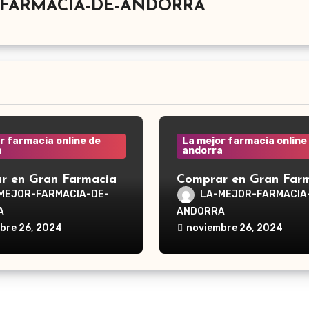
-FARMACIA-DE-ANDORRA
r farmacia online de
La mejor farmacia online
a
andorra
r en Gran Farmacia
Comprar en Gran Far
a Waterpik®
Andorra Waterpik®
MEJOR-FARMACIA-DE-
LA-MEJOR-FARMACIA
dor Traveler WP-300
Irrigador Ultra Plus 
A
ANDORRA
bre 26, 2024
noviembre 26, 2024