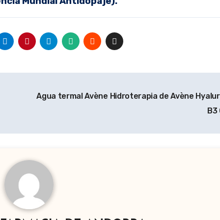
encia Mundial Antidopaje).
Agua termal Avène Hidroterapia de Avène Hyalur
B3