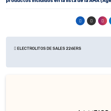
productos incluidos en la lista de la AMA (Ag
Navegación
ELECTROLITOS DE SALES 226ERS
de
entradas