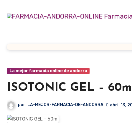
Ir
al
contenido
La mejor farmacia online de andorra
ISOTONIC GEL – 60m
por
LA-MEJOR-FARMACIA-DE-ANDORRA
abril 13, 