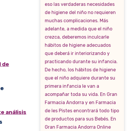
l de
de
e análisis
s