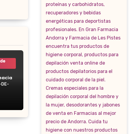
 de
macia
-DE-
WP-160