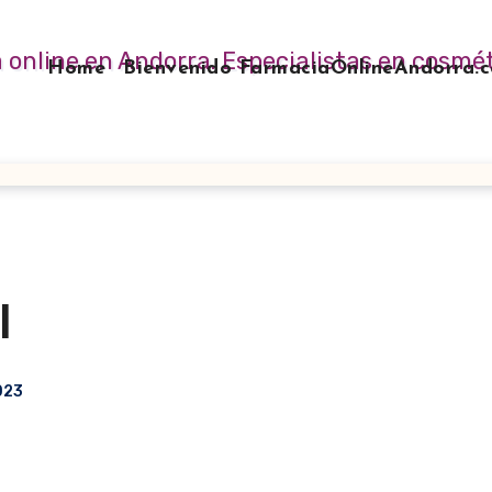
Home
Bienvenido FarmaciaOnlineAndorra
l
2023