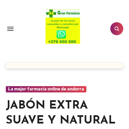
Ir
al
contenido
La mejor farmacia online de andorra
JABÓN EXTRA
SUAVE Y NATURAL