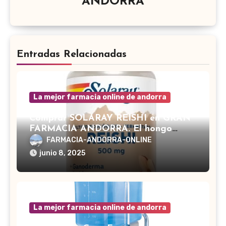
ANDORRA
Entradas Relacionadas
La mejor farmacia online de andorra
Comprar SOLARAY REISHI en GRAN
FARMACIA ANDORRA. El hongo
Reishi, cuyo nombre científico es
FARMACIA-ANDORRA-ONLINE
Ganoderma lucidum, es un hongo
junio 8, 2025
medicinal utilizado desde hace siglos
en la medicina tradicional asiática
La mejor farmacia online de andorra