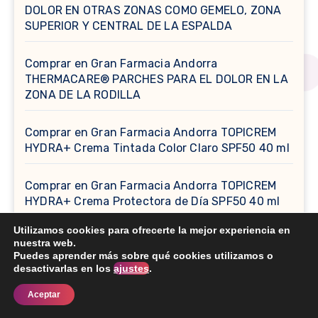
DOLOR EN OTRAS ZONAS COMO GEMELO, ZONA
SUPERIOR Y CENTRAL DE LA ESPALDA
Comprar en Gran Farmacia Andorra
THERMACARE® PARCHES PARA EL DOLOR EN LA
ZONA DE LA RODILLA
Comprar en Gran Farmacia Andorra TOPICREM
HYDRA+ Crema Tintada Color Claro SPF50 40 ml
Comprar en Gran Farmacia Andorra TOPICREM
HYDRA+ Crema Protectora de Día SPF50 40 ml
Utilizamos cookies para ofrecerte la mejor experiencia en
Comprar en Gran Farmacia Andorra TOPICREM
nuestra web.
HYDRA+ Polvos autobronceadores 18 g
Puedes aprender más sobre qué cookies utilizamos o
desactivarlas en los
ajustes
.
Contacte
Comprar en Gran Farmacia Andorra TOPICREM
Aceptar
HYDRA+ Agua Micelar Suave 400ml