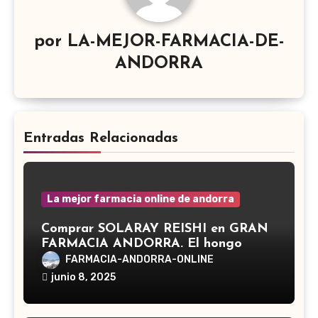
por
LA-MEJOR-FARMACIA-DE-
ANDORRA
Entradas Relacionadas
La mejor farmacia online de andorra
Comprar SOLARAY REISHI en GRAN
FARMACIA ANDORRA. El hongo
Reishi, cuyo nombre científico es
FARMACIA-ANDORRA-ONLINE
Ganoderma lucidum, es un hongo
junio 8, 2025
medicinal utilizado desde hace siglos
en la medicina tradicional asiática