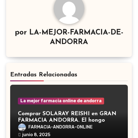
por
LA-MEJOR-FARMACIA-DE-
ANDORRA
Entradas Relacionadas
La mejor farmacia online de andorra
Comprar SOLARAY REISHI en GRAN
FARMACIA ANDORRA. El hongo
Reishi, cuyo nombre científico es
FARMACIA-ANDORRA-ONLINE
Ganoderma lucidum, es un hongo
junio 8, 2025