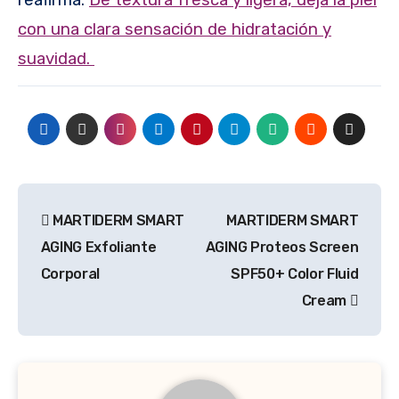
reafirma.
De textura fresca y ligera, deja la piel
con una clara sensación de hidratación y
suavidad.
Navegación
MARTIDERM SMART
MARTIDERM SMART
de
AGING Exfoliante
AGING Proteos Screen
entradas
Corporal
SPF50+ Color Fluid
Cream