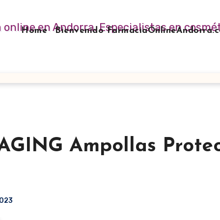
Home
Bienvenido FarmaciaOnlineAndorra
GING Ampollas Prote
2023