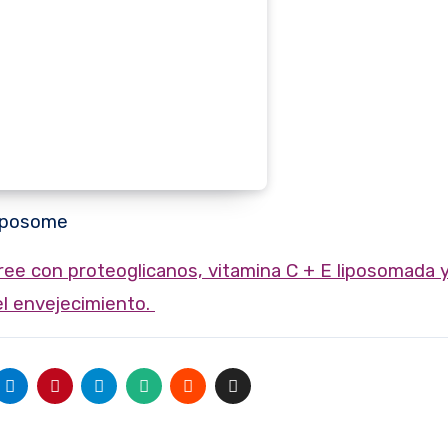
iposome
el envejecimiento.