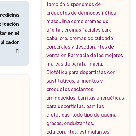
edicina
licación
tar en el
aplicador