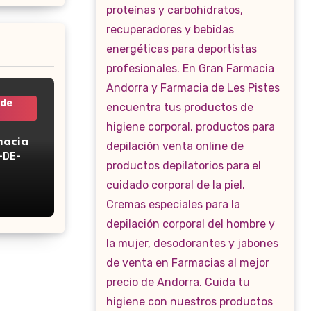
 de
macia
-DE-
WP-160