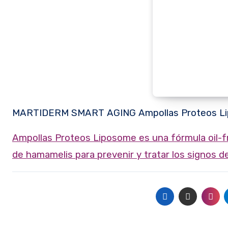
MARTIDERM SMART AGING Ampollas Proteos L
Ampollas Proteos Liposome es una fórmula oil-free con proteoglicanos, vitamina C + E liposomada y extracto
de hamamelis para prevenir y tratar los signos d