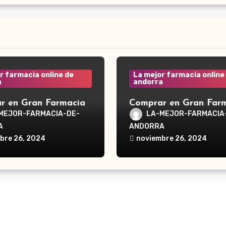
r farmacia online de
La mejor farmacia online
a
andorra
r en Gran Farmacia
Comprar en Gran Far
a Waterpik®
Andorra Waterpik®
MEJOR-FARMACIA-DE-
LA-MEJOR-FARMACIA
dor Traveler WP-300
Irrigador Ultra Plus 
A
ANDORRA
bre 26, 2024
noviembre 26, 2024