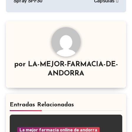
entradas
Spray SPF30
Cápsulas
por
LA-MEJOR-FARMACIA-DE-
ANDORRA
Entradas Relacionadas
La mejor farmacia online de andorra