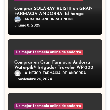
Comprar SOLARAY REISHI en GRAN
FARMACIA ANDORRA. El hongo
Reishi, cuyo nombre científico es
FARMACIA-ANDORRA-ONLINE
Ganoderma lucidum, es un hongo
junio 8, 2025
medicinal utilizado desde hace siglos
en la medicina tradicional asiática
La mejor farmacia online de andorra
Comprar en Gran Farmacia Andorra
Waterpik® Irrigador Traveler WP-300
LA-MEJOR-FARMACIA-DE-ANDORRA
noviembre 26, 2024
La mejor farmacia online de andorra