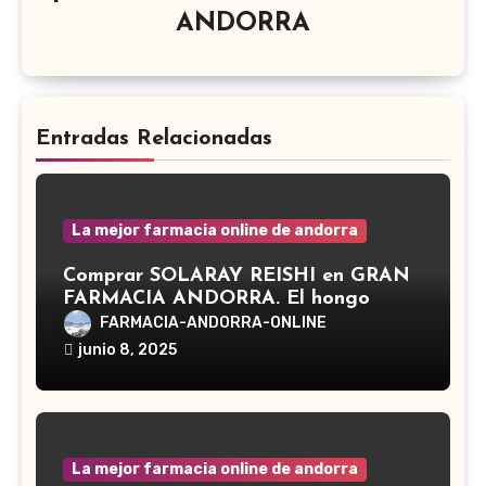
ANDORRA
Entradas Relacionadas
La mejor farmacia online de andorra
Comprar SOLARAY REISHI en GRAN
FARMACIA ANDORRA. El hongo
Reishi, cuyo nombre científico es
FARMACIA-ANDORRA-ONLINE
Ganoderma lucidum, es un hongo
junio 8, 2025
medicinal utilizado desde hace siglos
en la medicina tradicional asiática
La mejor farmacia online de andorra