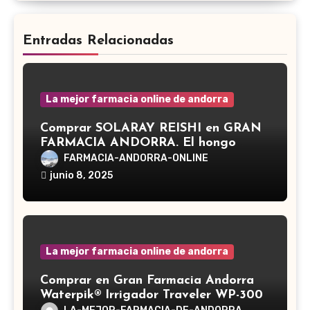
Entradas Relacionadas
La mejor farmacia online de andorra
Comprar SOLARAY REISHI en GRAN
FARMACIA ANDORRA. El hongo
Reishi, cuyo nombre científico es
FARMACIA-ANDORRA-ONLINE
Ganoderma lucidum, es un hongo
junio 8, 2025
medicinal utilizado desde hace siglos
en la medicina tradicional asiática
La mejor farmacia online de andorra
Comprar en Gran Farmacia Andorra
Waterpik® Irrigador Traveler WP-300