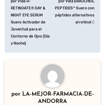
por Vida R-
por Vida BAKUCHIOL
entradas
RETINOATE® DAY &
PEPTIDES™ Suero con
NIGHT EYE SERUM
péptidos alternativos
Suero Activador de
al retinol
Juventud para el
Contorno de Ojos (Día
y Noche)
por
LA-MEJOR-FARMACIA-DE-
ANDORRA