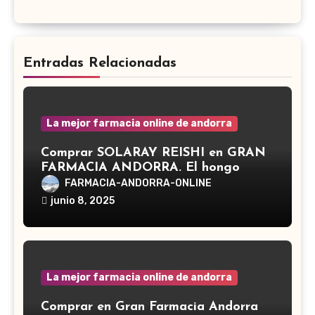
Entradas Relacionadas
La mejor farmacia online de andorra
Comprar SOLARAY REISHI en GRAN
FARMACIA ANDORRA. El hongo
Reishi, cuyo nombre científico es
FARMACIA-ANDORRA-ONLINE
Ganoderma lucidum, es un hongo
junio 8, 2025
medicinal utilizado desde hace siglos
en la medicina tradicional asiática
La mejor farmacia online de andorra
Comprar en Gran Farmacia Andorra