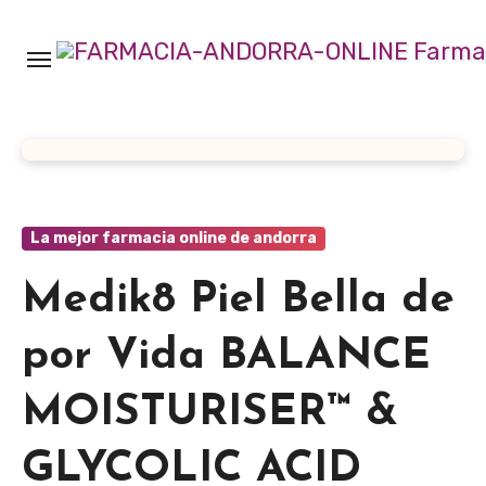
Ir
al
contenido
La mejor farmacia online de andorra
Medik8 Piel Bella de
por Vida BALANCE
MOISTURISER™ &
GLYCOLIC ACID