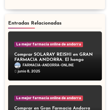
Entradas Relacionadas
La mejor farmacia online de andorra
Comprar SOLARAY REISHI en GRAN
FARMACIA ANDORRA. El hongo
Reishi, cuyo nombre científico es
FARMACIA-ANDORRA-ONLINE
Ganoderma lucidum, es un hongo
junio 8, 2025
medicinal utilizado desde hace siglos
en la medicina tradicional asiática
La mejor farmacia online de andorra
Comprar en Gran Farmacia Andorra