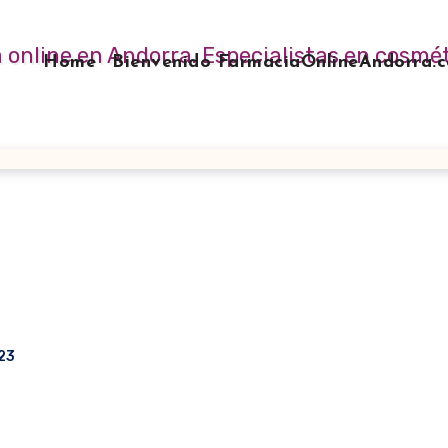
Home
Bienvenido FarmaciaOnlineAndorra
023