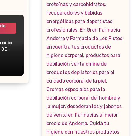
 de
macia
-DE-
WP-160