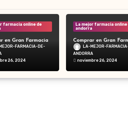
r farmacia online de
La mejor farmacia online
a
andorra
r en Gran Farmacia
Comprar en Gran Far
a Waterpik®
Andorra Waterpik®
MEJOR-FARMACIA-DE-
LA-MEJOR-FARMACIA
dor Traveler WP-300
Irrigador Ultra Plus 
A
ANDORRA
bre 26, 2024
noviembre 26, 2024