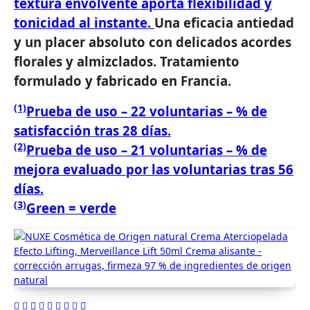
textura envolvente aporta flexibilidad y
tonicidad al instante.
Una eficacia antiedad
y un placer absoluto con delicados acordes
florales y almizclados.
Tratamiento
formulado y fabricado en Francia.
(1)
Prueba de uso – 22 voluntarias – % de
satisfacción tras 28 días.
(2)
Prueba de uso – 21 voluntarias – % de
mejora evaluado por las voluntarias tras 56
días.
(3)
Green = verde