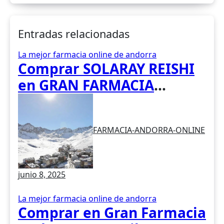
Entradas relacionadas
La mejor farmacia online de andorra
Comprar SOLARAY REISHI
en GRAN FARMACIA
ANDORRA. El hongo Reishi,
cuyo nombre científico es
FARMACIA-ANDORRA-ONLINE
Ganoderma lucidum, es un
hongo medicinal utilizado
desde hace siglos en la
junio 8, 2025
medicina tradicional
asiática
La mejor farmacia online de andorra
Comprar en Gran Farmacia