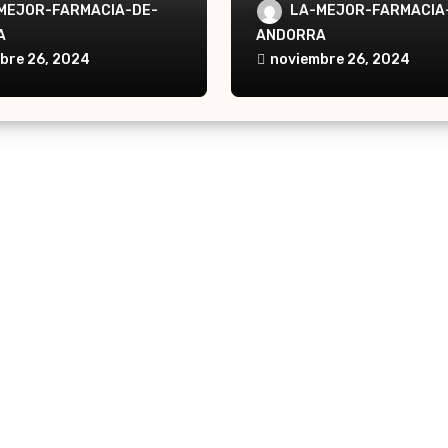
a Waterpik®
Andorra Waterpik®
MEJOR-FARMACIA-DE-
LA-MEJOR-FARMACIA
dor Traveler WP-300
Irrigador Ultra Plus 
A
ANDORRA
bre 26, 2024
noviembre 26, 2024