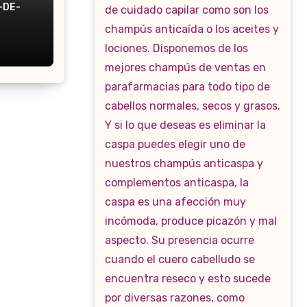
-DE-
WP-160