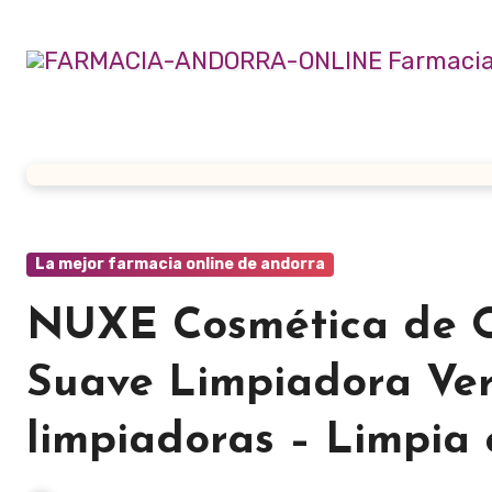
Ir
al
contenido
La mejor farmacia online de andorra
NUXE Cosmética de O
Suave Limpiadora Ve
limpiadoras – Limpia