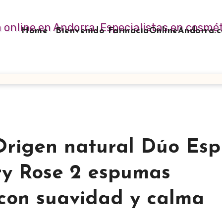
Home
Bienvenido FarmaciaOnlineAndorra
rigen natural Dúo Es
ry Rose 2 espumas
 con suavidad y calma