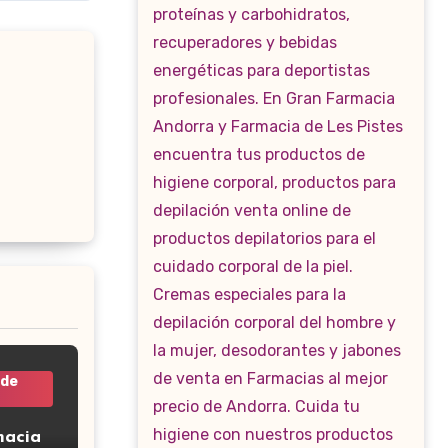
 de
macia