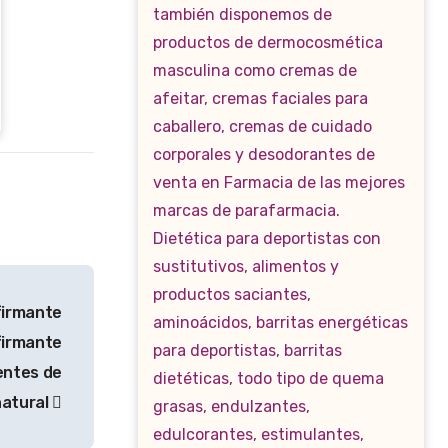
firmante
firmante
ientes de
natural