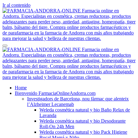
Ir al contenido
FARMACIA-ANDORRA-ONLINE Farmacia online en Andorra.
Farmacia online en Andorra. Especialistas en cosmética, cremas
Especialistas en cosmética, cremas reductoras, productos adelgazantes
reductoras, productos adelgazantes para perder peso, antiedad,
para perder peso, antiedad, antiaging, homeopatía, tiger balm,
antiaging, homeopatía, tiger balm, bálsamo del tigre. Compra online
bálsamo del tigre. Compra online productos farmacéuticos y de
productos farmacéuticos y de parafarmacia en la farmacia de Andorra
parafarmacia en la farmacia de Andorra con más años trabajando para
con más años trabajando para mejorar la salud y belleza de nuestras
mejorar la salud y belleza de nuestras clientas.
clientas.
FARMACIA-ANDORRA-ONLINE Farmacia online en Andorra.
Farmacia online en Andorra. Especialistas en cosmética, cremas
Home
Especialistas en cosmética, cremas reductoras, productos adelgazantes
reductoras, productos adelgazantes para perder peso, antiedad,
Bienvenido FarmaciaOnlineAndorra.com
para perder peso, antiedad, antiaging, homeopatía, tiger balm,
antiaging, homeopatía, tiger balm, bálsamo del tigre. Compra online
Investigadors de Barcelona, nou fàrmac que alenteix
bálsamo del tigre. Compra online productos farmacéuticos y de
productos farmacéuticos y de parafarmacia en la farmacia de Andorra
l’Alzheimer Lecanemab
parafarmacia en la farmacia de Andorra con más años trabajando para
con más años trabajando para mejorar la salud y belleza de nuestras
Weleda cosmética natural y bio Baño Relax de
mejorar la salud y belleza de nuestras clientas.
clientas.
Lavanda
Weleda cosmética natural y bio Desodorante
Roll-On 24h Men
Weleda cosmética natural y bio Pack Higiene
Bucal Mamá y Niño