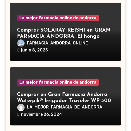
La mejor farmacia online de andorra
Comprar SOLARAY REISHI en GRAN
FARMACIA ANDORRA. El hongo
Reishi, cuyo nombre científico es
FARMACIA-ANDORRA-ONLINE
Ganoderma lucidum, es un hongo
junio 8, 2025
medicinal utilizado desde hace siglos
en la medicina tradicional asiática
La mejor farmacia online de andorra
Comprar en Gran Farmacia Andorra
Waterpik® Irrigador Traveler WP-300
LA-MEJOR-FARMACIA-DE-ANDORRA
noviembre 26, 2024