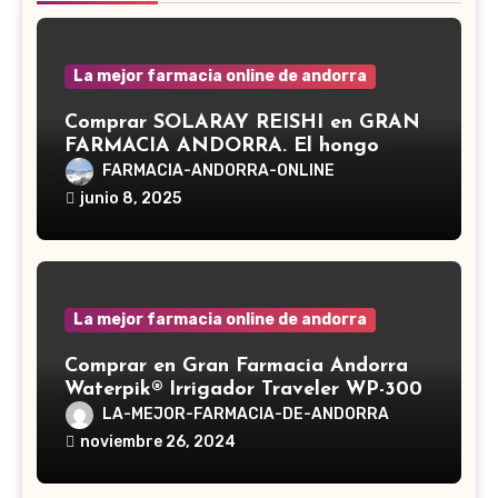
La mejor farmacia online de andorra
Comprar SOLARAY REISHI en GRAN
FARMACIA ANDORRA. El hongo
Reishi, cuyo nombre científico es
FARMACIA-ANDORRA-ONLINE
Ganoderma lucidum, es un hongo
junio 8, 2025
medicinal utilizado desde hace siglos
en la medicina tradicional asiática
La mejor farmacia online de andorra
Comprar en Gran Farmacia Andorra
Waterpik® Irrigador Traveler WP-300
LA-MEJOR-FARMACIA-DE-ANDORRA
noviembre 26, 2024