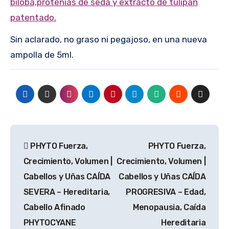
biloba,protenias de seda y extracto de tulipán
patentado.
Sin aclarado, no graso ni pegajoso, en una nueva
ampolla de 5ml.
Navegación
PHYTO Fuerza,
PHYTO Fuerza,
de
Crecimiento, Volumen |
Crecimiento, Volumen |
entradas
Cabellos y Uñas CAÍDA
Cabellos y Uñas CAÍDA
SEVERA – Hereditaria,
PROGRESIVA – Edad,
Cabello Afinado
Menopausia, Caída
PHYTOCYANE
Hereditaria