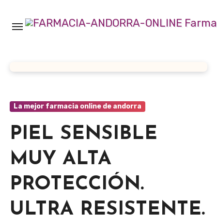
Ir
al
contenido
La mejor farmacia online de andorra
PIEL SENSIBLE
MUY ALTA
PROTECCIÓN.
ULTRA RESISTENTE.