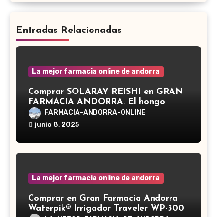
Entradas Relacionadas
La mejor farmacia online de andorra
Comprar SOLARAY REISHI en GRAN
FARMACIA ANDORRA. El hongo
Reishi, cuyo nombre científico es
FARMACIA-ANDORRA-ONLINE
Ganoderma lucidum, es un hongo
junio 8, 2025
medicinal utilizado desde hace siglos
en la medicina tradicional asiática
La mejor farmacia online de andorra
Comprar en Gran Farmacia Andorra
Waterpik® Irrigador Traveler WP-300