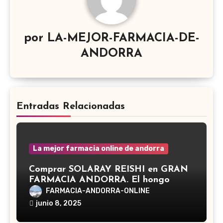
por
LA-MEJOR-FARMACIA-DE-
ANDORRA
Entradas Relacionadas
La mejor farmacia online de andorra
Comprar SOLARAY REISHI en GRAN
FARMACIA ANDORRA. El hongo
Reishi, cuyo nombre científico es
FARMACIA-ANDORRA-ONLINE
Ganoderma lucidum, es un hongo
junio 8, 2025
medicinal utilizado desde hace siglos
en la medicina tradicional asiática