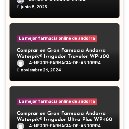
Ganoderma lucidum, es un hongo
junio 8, 2025
medicinal utilizado desde hace siglos
en la medicina tradicional asiática
La mejor farmacia online de andorra
Comprar en Gran Farmacia Andorra
Waterpik® Irrigador Traveler WP-300
LA-MEJOR-FARMACIA-DE-ANDORRA
noviembre 26, 2024
La mejor farmacia online de andorra
Comprar en Gran Farmacia Andorra
Waterpik® Irrigador Ultra Plus WP-160
LA-MEJOR-FARMACIA-DE-ANDORRA