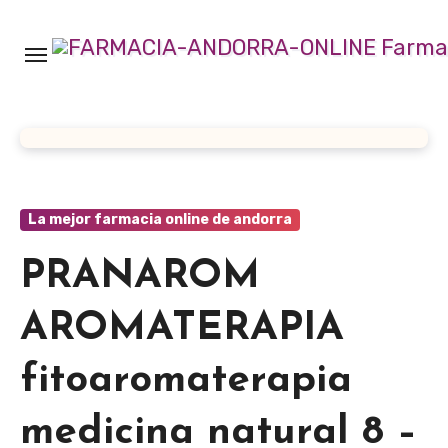
Ir
al
contenido
La mejor farmacia online de andorra
PRANAROM
AROMATERAPIA
fitoaromaterapia
medicina natural 8 –