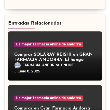
Entradas Relacionadas
La mejor farmacia online de andorra
Comprar SOLARAY REISHI en GRAN
FARMACIA ANDORRA. El hongo
Reishi, cuyo nombre científico es
FARMACIA-ANDORRA-ONLINE
Ganoderma lucidum, es un hongo
junio 8, 2025
medicinal utilizado desde hace siglos
en la medicina tradicional asiática
La mejor farmacia online de andorra
Comprar en Gran Farmacia Andorra