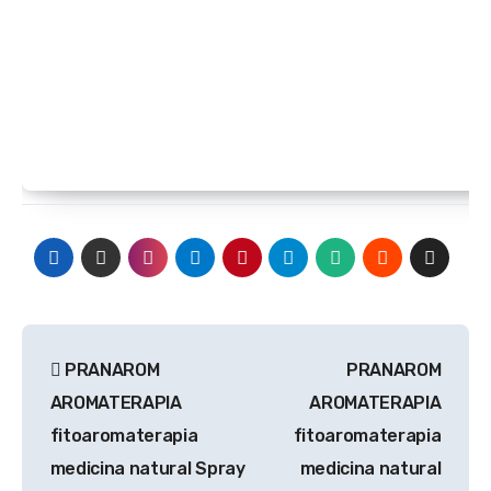
Navegación
PRANAROM
PRANAROM
de
AROMATERAPIA
AROMATERAPIA
entradas
fitoaromaterapia
fitoaromaterapia
medicina natural Spray
medicina natural