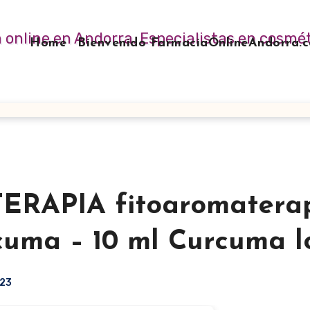
Home
Bienvenido FarmaciaOnlineAndorra
APIA fitoaromatera
cuma – 10 ml Curcuma 
023