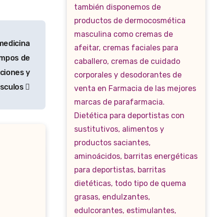
edicina
ampos de
aciones y
sculos