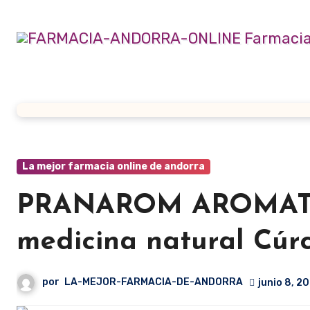
Ir
al
contenido
La mejor farmacia online de andorra
PRANAROM AROMATER
medicina natural Cúr
por
LA-MEJOR-FARMACIA-DE-ANDORRA
junio 8, 2