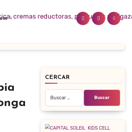
.com
CERCAR
pia
Buscar:
longa