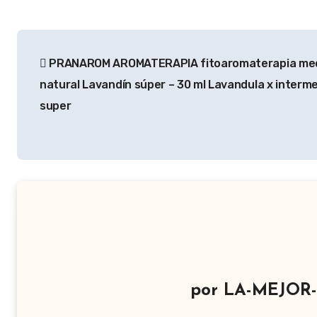
Navegación
PRANAROM AROMATERAPIA fitoaromaterapia med
de
natural Lavandín súper – 30 ml Lavandula x interm
entradas
super
por
LA-MEJOR