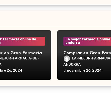
r farmacia online de
La mejor farmacia online
a
andorra
r en Gran Farmacia
Comprar en Gran Far
a Waterpik®
Andorra Waterpik®
MEJOR-FARMACIA-DE-
LA-MEJOR-FARMACIA
dor Traveler WP-300
Irrigador Ultra Plus 
A
ANDORRA
bre 26, 2024
noviembre 26, 2024