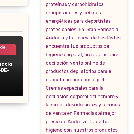
 de
macia
-DE-
WP-160