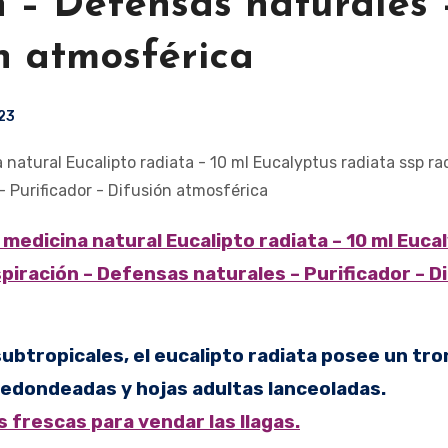
n – Defensas naturales 
n atmosférica
023
piración – Defensas naturales – Purificador – D
subtropicales, el eucalipto radiata posee un tro
redondeadas y hojas adultas lanceoladas.
s frescas para vendar las llagas.