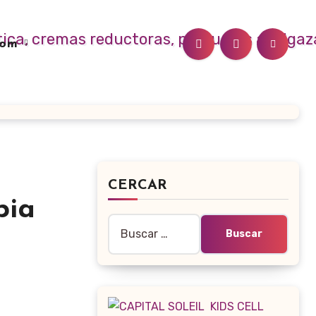
.com
CERCAR
pia
Buscar: