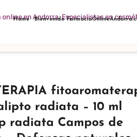
Home
Bienvenido FarmaciaOnlineAndorra
APIA fitoaromatera
lipto radiata – 10 ml
sp radiata Campos de