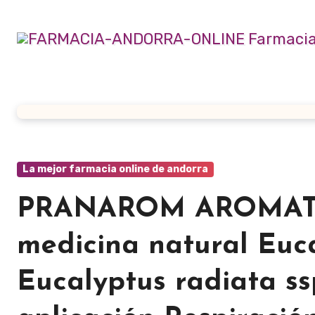
Ir
al
contenido
La mejor farmacia online de andorra
PRANAROM AROMATER
medicina natural Euca
Eucalyptus radiata s