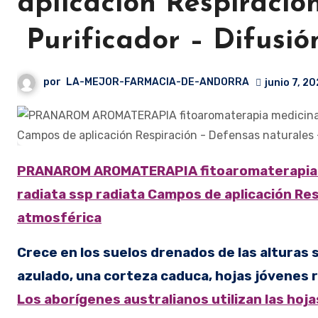
aplicación Respiració
Purificador – Difusió
por
LA-MEJOR-FARMACIA-DE-ANDORRA
junio 7, 2
PRANAROM AROMATERAPIA fitoaromaterapia medicina natural Eucalipto radiata – 10 ml Eucalyptus
radiata ssp radiata Campos de aplicación Res
atmosférica
Crece en los suelos drenados de las alturas 
azulado, una corteza caduca, hojas jóvenes 
Los aborígenes australianos utilizan las hoja