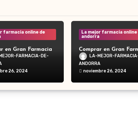
r farmacia online de
La mejor farmacia online
a
andorra
r en Gran Farmacia
Comprar en Gran Far
a Waterpik®
Andorra Waterpik®
MEJOR-FARMACIA-DE-
LA-MEJOR-FARMACIA
dor Traveler WP-300
Irrigador Ultra Plus 
A
ANDORRA
bre 26, 2024
noviembre 26, 2024