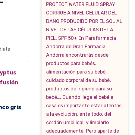
–
ifusión
nco gris