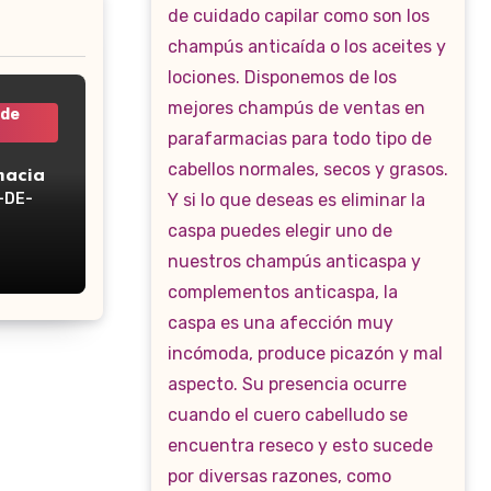
 de
macia
-DE-
WP-160