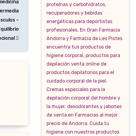
edicina
termedia
sculos –
quilibrio
cional