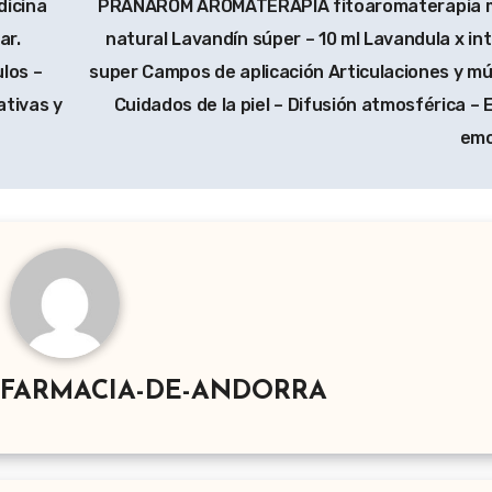
icina
PRANAROM AROMATERAPIA fitoaromaterapia m
ar.
natural Lavandín súper – 10 ml Lavandula x in
los –
super Campos de aplicación Articulaciones y mú
ativas y
Cuidados de la piel – Difusión atmosférica – E
emo
-FARMACIA-DE-ANDORRA