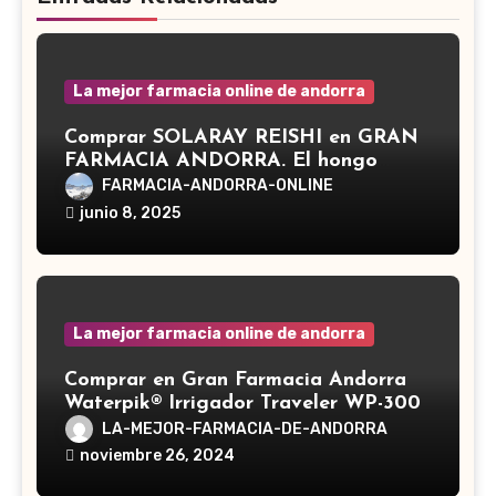
La mejor farmacia online de andorra
Comprar SOLARAY REISHI en GRAN
FARMACIA ANDORRA. El hongo
Reishi, cuyo nombre científico es
FARMACIA-ANDORRA-ONLINE
Ganoderma lucidum, es un hongo
junio 8, 2025
medicinal utilizado desde hace siglos
en la medicina tradicional asiática
La mejor farmacia online de andorra
Comprar en Gran Farmacia Andorra
Waterpik® Irrigador Traveler WP-300
LA-MEJOR-FARMACIA-DE-ANDORRA
noviembre 26, 2024