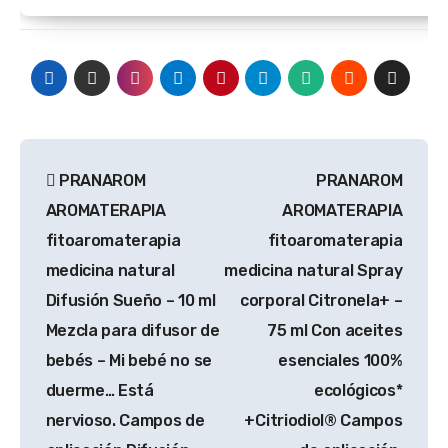
Navegación
PRANAROM
PRANAROM
de
AROMATERAPIA
AROMATERAPIA
entradas
fitoaromaterapia
fitoaromaterapia
medicina natural
medicina natural Spray
Difusión Sueño – 10 ml
corporal Citronela+ –
Mezcla para difusor de
75 ml Con aceites
bebés – Mi bebé no se
esenciales 100%
duerme… Está
ecológicos*
nervioso. Campos de
+Citriodiol® Campos