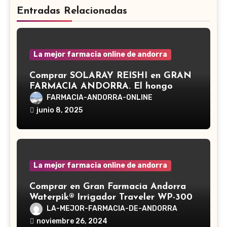
Entradas Relacionadas
La mejor farmacia online de andorra
Comprar SOLARAY REISHI en GRAN
FARMACIA ANDORRA. El hongo
Reishi, cuyo nombre científico es
FARMACIA-ANDORRA-ONLINE
Ganoderma lucidum, es un hongo
junio 8, 2025
medicinal utilizado desde hace siglos
en la medicina tradicional asiática
La mejor farmacia online de andorra
Comprar en Gran Farmacia Andorra
Waterpik® Irrigador Traveler WP-300
LA-MEJOR-FARMACIA-DE-ANDORRA
noviembre 26, 2024