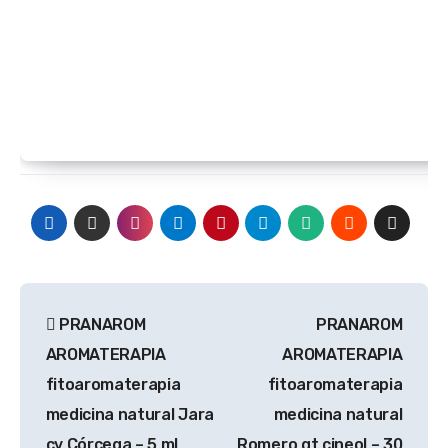
Navegación
PRANAROM
PRANAROM
de
AROMATERAPIA
AROMATERAPIA
entradas
fitoaromaterapia
fitoaromaterapia
medicina natural Jara
medicina natural
cv Córcega – 5 ml
Romero qt cineol – 30