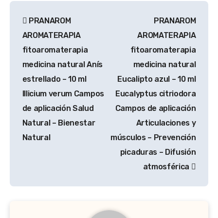
Navegación
PRANAROM
PRANAROM
de
AROMATERAPIA
AROMATERAPIA
entradas
fitoaromaterapia
fitoaromaterapia
medicina natural Anís
medicina natural
estrellado – 10 ml
Eucalipto azul – 10 ml
Illicium verum Campos
Eucalyptus citriodora
de aplicación Salud
Campos de aplicación
Natural – Bienestar
Articulaciones y
Natural
músculos – ​Prevención
picaduras – Difusión
atmosférica