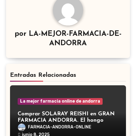
por
LA-MEJOR-FARMACIA-DE-
ANDORRA
Entradas Relacionadas
La mejor farmacia online de andorra
Comprar SOLARAY REISHI en GRAN
FARMACIA ANDORRA. El hongo
Reishi, cuyo nombre científico es
FARMACIA-ANDORRA-ONLINE
Ganoderma lucidum, es un hongo
junio 8, 2025