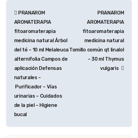
Navegación
PRANAROM
PRANAROM
de
AROMATERAPIA
AROMATERAPIA
entradas
fitoaromaterapia
fitoaromaterapia
medicina natural Árbol
medicina natural
del té – 10 ml Melaleuca
Tomillo común qt linalol
alternifolia Campos de
– 30 ml Thymus
aplicación Defensas
vulgaris
naturales –
Purificador – Vías
urinarias – Cuidados
de la piel – Higiene
bucal