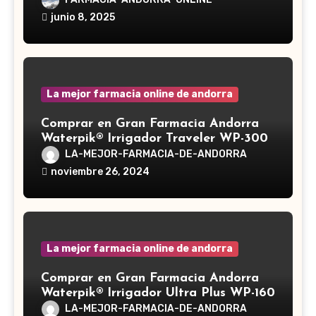
Ganoderma lucidum, es un hongo
junio 8, 2025
medicinal utilizado desde hace siglos
en la medicina tradicional asiática
La mejor farmacia online de andorra
Comprar en Gran Farmacia Andorra
Waterpik® Irrigador Traveler WP-300
LA-MEJOR-FARMACIA-DE-ANDORRA
noviembre 26, 2024
La mejor farmacia online de andorra
Comprar en Gran Farmacia Andorra
Waterpik® Irrigador Ultra Plus WP-160
LA-MEJOR-FARMACIA-DE-ANDORRA