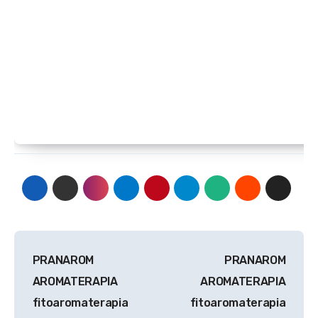
Navegación
PRANAROM
PRANAROM
de
AROMATERAPIA
AROMATERAPIA
entradas
fitoaromaterapia
fitoaromaterapia