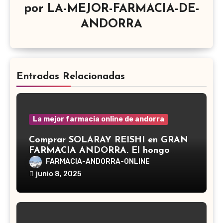
por
LA-MEJOR-FARMACIA-DE-
ANDORRA
Entradas Relacionadas
La mejor farmacia online de andorra
Comprar SOLARAY REISHI en GRAN
FARMACIA ANDORRA. El hongo
Reishi, cuyo nombre científico es
FARMACIA-ANDORRA-ONLINE
Ganoderma lucidum, es un hongo
junio 8, 2025
medicinal utilizado desde hace siglos
en la medicina tradicional asiática